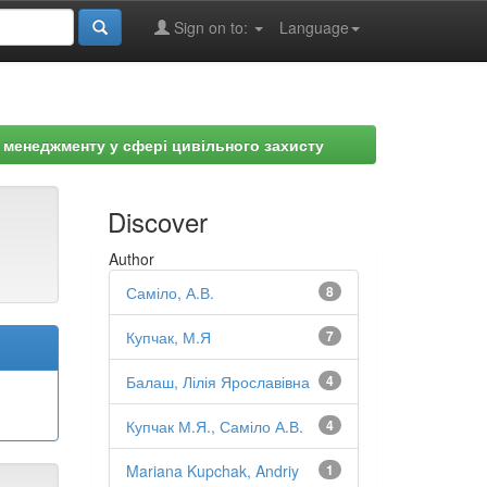
Sign on to:
Language
 менеджменту у сфері цивільного захисту
Discover
Author
Саміло, А.В.
8
Купчак, М.Я
7
Балаш, Лілія Ярославівна
4
Купчак М.Я., Саміло А.В.
4
Mariana Kupchak, Andriy
1