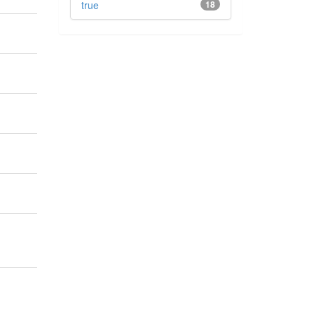
true
18