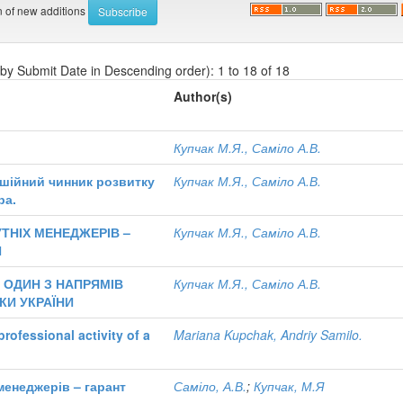
on of new additions
 by Submit Date in Descending order): 1 to 18 of 18
Author(s)
Купчак М.Я., Саміло А.В.
ушійний чинник розвитку
Купчак М.Я., Саміло А.В.
ра.
ТНІХ МЕНЕДЖЕРІВ –
Купчак М.Я., Саміло А.В.
Я
 ОДИН З НАПРЯМІВ
Купчак М.Я., Саміло А.В.
КИ УКРАЇНИ
rofessional activity of a
Mariana Kupchak, Andriy Samilo.
менеджерів – гарант
Саміло, А.В.
;
Купчак, М.Я