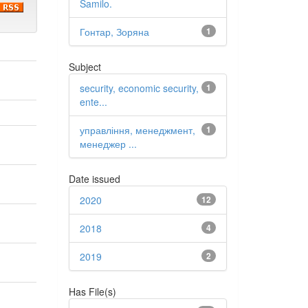
Samilo.
Гонтар, Зоряна
1
Subject
security, economic security,
1
ente...
управління, менеджмент,
1
менеджер ...
Date issued
2020
12
2018
4
2019
2
Has File(s)