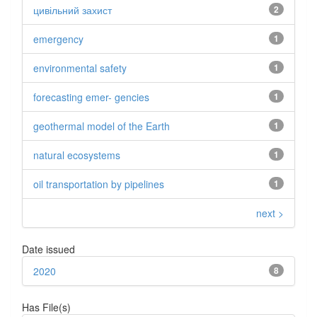
цивільний захист
2
emergency
1
environmental safety
1
forecasting emer- gencies
1
geothermal model of the Earth
1
natural ecosystems
1
oil transportation by pipelines
1
next >
Date issued
2020
8
Has File(s)