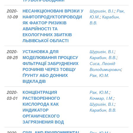
2020-
НЕСАНКЦІОНОВАНІ ВРІЗКИ У
Шуригін, В.І.
;
Рак,
10-09
НАФТОПРОДУКТОПРОВОДИ
Ю.М.
;
Карабин,
ЯК ФАКТОР РИЗИКІВ
В.В.
АВАРІЙНОСТІ ТА
ЕКОЛОГІЧНИХ ЗБИТКІВ
ЛЬВІВСЬКОЇ ОБЛАСТІ
2020-
УСТАНОВКА ДЛЯ
Шуригін, В.І.
;
09-25
МОДЕЛЮВАННЯ ПРОЦЕСУ
Карабин, В.В.
;
ФІЛЬТРАЦІЇ ЗАБРУДНЕНИХ
Сиса, Леонід
РОЗЧИНІВ ЧЕРЕЗ ТОВЩУ
Володимирович
;
ҐРУНТУ АБО ДОННИХ
Рак, Ю.М.
ВІДКЛАДІВ
2020-
КОНЦЕНТРАЦИЯ
Рак, Ю.М.
;
03-01
РАСТВОРЕННОГО
Кочмар, І.М.
;
КИСЛОРОДА КАК
Шуригін, В.І.
;
ИНДИКАТОР
Карабин, В.В.
ОРГАНИЧЕСКОГО
ЗАГРЯЗНЕНИЯ ВОД
2020-
CIVIL AND ENVIRONMENTAL
Рак, Ю.М.
;