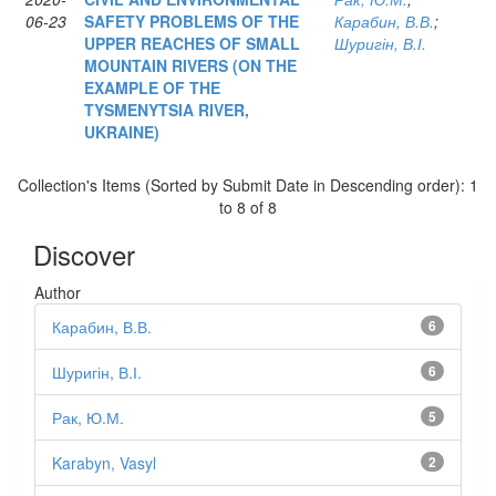
06-23
SAFETY PROBLEMS OF THE
Карабин, В.В.
;
UPPER REACHES OF SMALL
Шуригін, В.І.
MOUNTAIN RIVERS (ON THE
EXAMPLE OF THE
TYSMENYTSIA RIVER,
UKRAINE)
Collection's Items (Sorted by Submit Date in Descending order): 1
to 8 of 8
Discover
Author
Карабин, В.В.
6
Шуригін, В.І.
6
Рак, Ю.М.
5
Karabyn, Vasyl
2