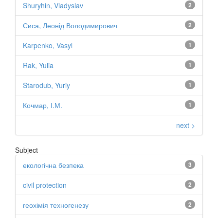
Shuryhin, Vladyslav
2
Сиса, Леонід Володимирович
2
Karpenko, Vasyl
1
Rak, Yulia
1
Starodub, Yuriy
1
Кочмар, І.М.
1
next >
Subject
екологічна безпека
3
civil protection
2
геохімія техногенезу
2