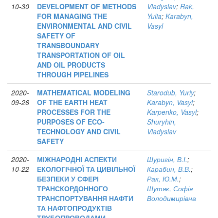
10-30
DEVELOPMENT OF METHODS
Vladyslav
;
Rak,
FOR MANAGING THE
Yulia
;
Karabyn,
ENVIRONMENTAL AND CIVIL
Vasyl
SAFETY OF
TRANSBOUNDARY
TRANSPORTATION OF OIL
AND OIL PRODUCTS
THROUGH PIPELINES
2020-
MATHEMATICAL MODELING
Starodub, Yuriy
;
09-26
OF THE EARTH HEAT
Karabyn, Vasyl
;
PROCESSES FOR THE
Karpenko, Vasyl
;
PURPOSES OF ECO-
Shuryhin,
TECHNOLOGY AND CIVIL
Vladyslav
SAFETY
2020-
МІЖНАРОДНІ АСПЕКТИ
Шуригін, В.І.
;
10-22
ЕКОЛОГІЧНОЇ ТА ЦИВІЛЬНОЇ
Карабин, В.В.
;
БЕЗПЕКИ У СФЕРІ
Рак, Ю.М.
;
ТРАНСКОРДОННОГО
Шутяк, Софія
ТРАНСПОРТУВАННЯ НАФТИ
Володимирівна
ТА НАФТОПРОДУКТІВ
ТРУБОПРОВОДАМИ