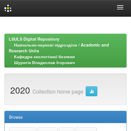
Skip
navigation
LSULS Digital Repository
Навчально-наукові підрозділи / Academic and
Research Units
Кафедра екологічної безпеки
Шуригін Владислав Ігорович
2020
Collection home page
Browse