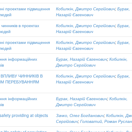
інні проектами підвищення
Кобилкін, Дмитро Сергійович
;
Бурак,
 людей
Назарій Євгенович
чинників в проектах
Кобилкін, Дмитро Сергійович
;
Бурак,
 людей
Назарій Євгенович
інні проектами підвищення
Кобилкін, Дмитро Сергійович
;
Бурак,
 людей
Назарій Євгенович
ення інформаційних
Бурак, Назарій Євгенович
;
Кобилкін,
ів
Дмитро Сергійович
ВПЛИВУ ЧИННИКІВ В
Кобилкін, Дмитро Сергійович
;
Бурак,
ВИМ ПЕРЕБУВАННЯМ
Назарій Євгенович
ення інформаційних
Бурак, Назарій Євгенович
;
Кобилкін,
ів
Дмитро Сергійович
afety providing at objects
Зачко, Олег Богданович
;
Кобилкін, Д
Сергійович
;
Головатий, Роман Руслан