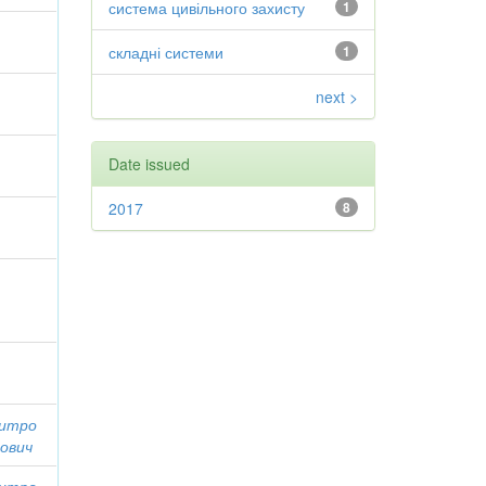
система цивільного захисту
1
складні системи
1
next >
Date issued
2017
8
митро
ович