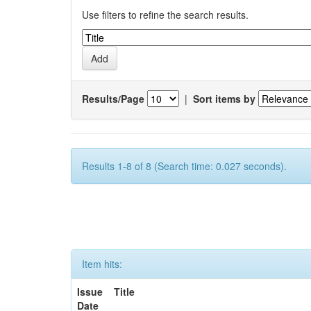
Use filters to refine the search results.
Results/Page
|
Sort items by
Results 1-8 of 8 (Search time: 0.027 seconds).
Item hits:
Issue
Title
Date