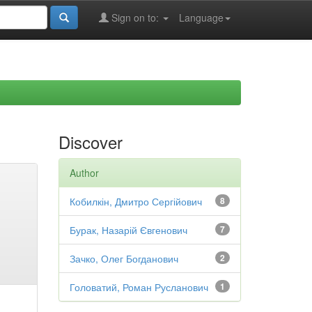
Sign on to:
Language
Discover
Author
Кобилкін, Дмитро Сергійович
8
Бурак, Назарій Євгенович
7
Зачко, Олег Богданович
2
Головатий, Роман Русланович
1