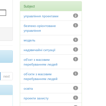
Subject
управління проектами
2
безпеко-орієнтоване
1
управління
модель
1
надзвичайні ситуації
1
об'єкт з масовим
1
перебуванням людей
об’єкти з масовим
1
next
перебуванням людей
освіта
1
проекти захисту
1