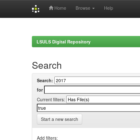
Home
Browse
Help
Skip
navigation
LSULS Digital Repository
Search
Search:
for
Current filters:
Start a new search
Add filters: