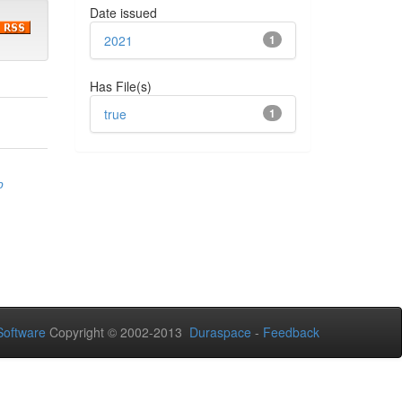
Date issued
2021
1
Has File(s)
true
1
р
oftware
Copyright © 2002-2013
Duraspace
-
Feedback