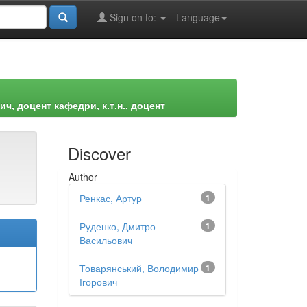
Sign on to:
Language
, доцент кафедри, к.т.н., доцент
Discover
Author
Ренкас, Артур
1
Руденко, Дмитро
1
Васильович
Товарянський, Володимир
1
Ігорович