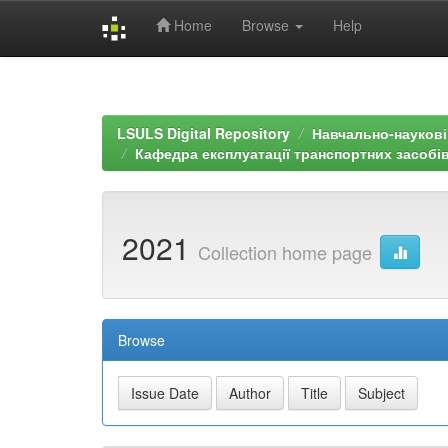
Home
Browse
Help
Skip
navigation
LSULS Digital Repository
Навчально-наукові 
Кафедра експлуатації транспортних засобів
2021
Collection home page
Browse