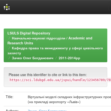
Skip
navigation
LSULS Digital Repository
Навчально-наукові підрозділи / Academic and
Research Units
Кафедра права та менеджменту у сфері цивільного
захисту
Зачко Олег Богданович
2011-2014рр
Please use this identifier to cite or link to this item:
https://sci.ldubgd.edu.ua/jspui/handle/123456789/78
Title:
Віртуальні моделі складних інфраструктурних прое
(на прикладі аеропорту «Львів»)
Authors:
Зачко, Олег Богданович