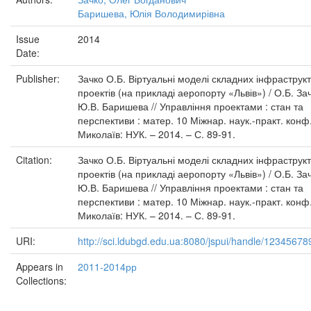
Баришева, Юлія Володимирівна
Issue
2014
Date:
Publisher:
Зачко О.Б. Віртуальні моделі складних інфраструк
проектів (на прикладі аеропорту «Львів») / О.Б. За
Ю.В. Баришева // Управління проектами : стан та
перспективи : матер. 10 Міжнар. наук.-практ. конф
Миколаїв: НУК. – 2014. – С. 89-91.
Citation:
Зачко О.Б. Віртуальні моделі складних інфраструк
проектів (на прикладі аеропорту «Львів») / О.Б. За
Ю.В. Баришева // Управління проектами : стан та
перспективи : матер. 10 Міжнар. наук.-практ. конф
Миколаїв: НУК. – 2014. – С. 89-91.
URI:
http://sci.ldubgd.edu.ua:8080/jspui/handle/1234567
Appears in
2011-2014рр
Collections: