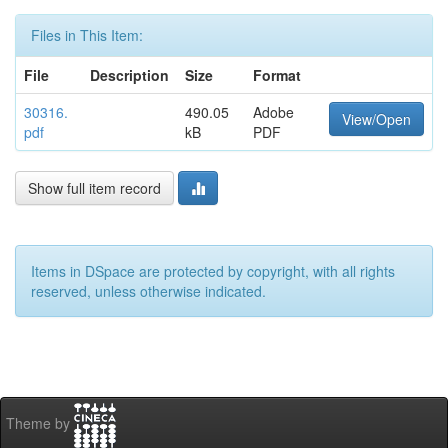
Files in This Item:
File
Description
Size
Format
30316.
490.05
Adobe
View/Open
pdf
kB
PDF
Show full item record
Items in DSpace are protected by copyright, with all rights
reserved, unless otherwise indicated.
Theme by