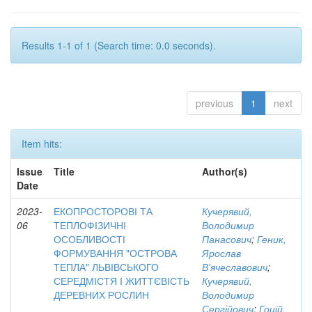
Results 1-1 of 1 (Search time: 0.0 seconds).
previous
1
next
Item hits:
Issue
Title
Author(s)
Date
2023-
ЕКОПРОСТОРОВІ ТА
Кучерявий,
06
ТЕПЛОФІЗИЧНІ
Володимир
ОСОБЛИВОСТІ
Панасович
;
Геник,
ФОРМУВАННЯ "ОСТРОВА
Ярослав
ТЕПЛА" ЛЬВІВСЬКОГО
В'ячеславович
;
СЕРЕДМІСТЯ І ЖИТТЄВІСТЬ
Кучерявий,
ДЕРЕВНИХ РОСЛИН
Володимир
Сергійович
;
Гоцій,