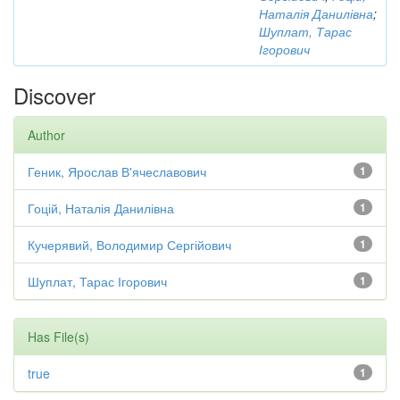
Наталія Данилівна
;
Шуплат, Тарас
Ігорович
Discover
Author
Геник, Ярослав В'ячеславович
1
Гоцій, Наталія Данилівна
1
Кучерявий, Володимир Сергійович
1
Шуплат, Тарас Ігорович
1
Has File(s)
true
1