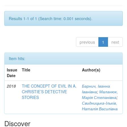
Results 1-1 of 1 (Search time: 0.001 seconds).
previous
1
next
Item hits:
Issue
Title
Author(s)
Date
2018
THE CONCEPT OF EVIL IN A.
Барнич, Іванна
CHRISTIE’S DETECTIVE
Іванівна
;
Маланюк,
STORIES
Марія Степанівна
;
Свидницька-Ільків,
Наталія Василівна
Discover