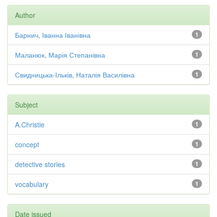
Author
Барнич, Іванна Іванівна
1
Маланюк, Марія Степанівна
1
Свидницька-Ільків, Наталія Василівна
1
Subject
A.Christie
1
concept
1
detective stories
1
vocabulary
1
Date issued