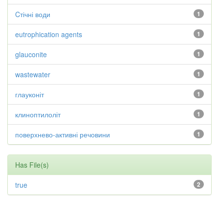
Cтічні води
1
eutrophication agents
1
glauconite
1
wastewater
1
глауконіт
1
клиноптилоліт
1
поверхнево-активні речовини
1
Has File(s)
true
2