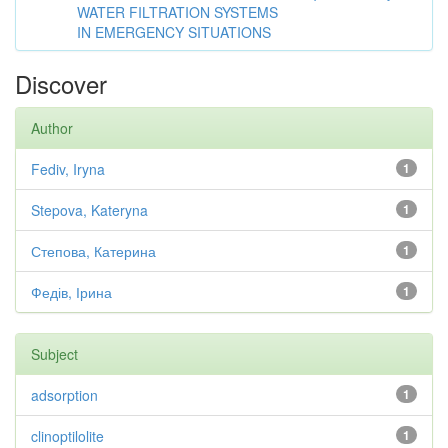
WATER FILTRATION SYSTEMS
IN EMERGENCY SITUATIONS
Discover
Author
Fediv, Iryna
1
Stepova, Kateryna
1
Степова, Катерина
1
Федів, Ірина
1
Subject
adsorption
1
clinoptilolite
1