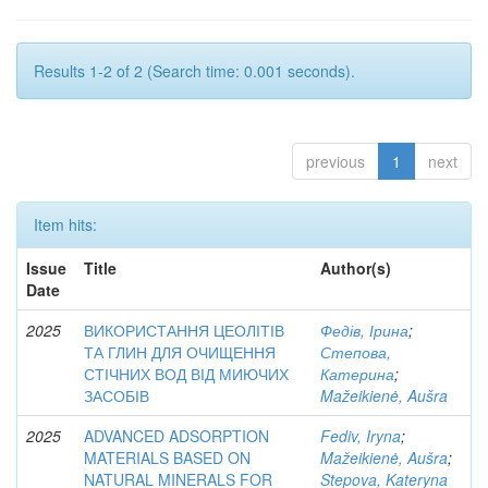
Results 1-2 of 2 (Search time: 0.001 seconds).
previous
1
next
Item hits:
Issue
Title
Author(s)
Date
2025
ВИКОРИСТАННЯ ЦЕОЛІТІВ
Федів, Ірина
;
ТА ГЛИН ДЛЯ ОЧИЩЕННЯ
Степова,
СТІЧНИХ ВОД ВІД МИЮЧИХ
Катерина
;
ЗАСОБІВ
Mažeikienė, Aušra
2025
ADVANCED ADSORPTION
Fediv, Iryna
;
MATERIALS BASED ON
Mažeikienė, Aušra
;
NATURAL MINERALS FOR
Stepova, Kateryna