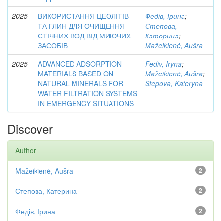
2025
ВИКОРИСТАННЯ ЦЕОЛІТІВ
Федів, Ірина
;
ТА ГЛИН ДЛЯ ОЧИЩЕННЯ
Степова,
СТІЧНИХ ВОД ВІД МИЮЧИХ
Катерина
;
ЗАСОБІВ
Mažeikienė, Aušra
2025
ADVANCED ADSORPTION
Fediv, Iryna
;
MATERIALS BASED ON
Mažeikienė, Aušra
;
NATURAL MINERALS FOR
Stepova, Kateryna
WATER FILTRATION SYSTEMS
IN EMERGENCY SITUATIONS
Discover
Author
Mažeikienė, Aušra
2
Степова, Катерина
2
Федів, Ірина
2