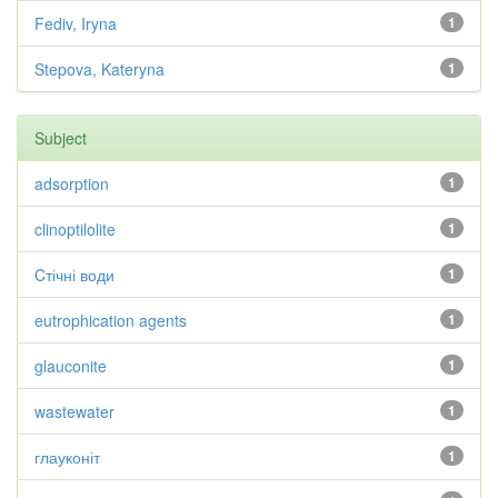
Fediv, Iryna
1
Stepova, Kateryna
1
Subject
adsorption
1
clinoptilolite
1
Cтічні води
1
eutrophication agents
1
glauconite
1
wastewater
1
глауконіт
1