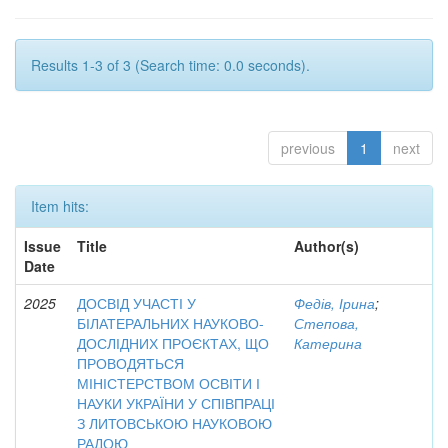
Results 1-3 of 3 (Search time: 0.0 seconds).
previous
1
next
Item hits:
Issue
Title
Author(s)
Date
2025
ДОСВІД УЧАСТІ У
Федів, Ірина
;
БІЛАТЕРАЛЬНИХ НАУКОВО-
Степова,
ДОСЛІДНИХ ПРОЄКТАХ, ЩО
Катерина
ПРОВОДЯТЬСЯ
МІНІСТЕРСТВОМ ОСВІТИ І
НАУКИ УКРАЇНИ У СПІВПРАЦІ
З ЛИТОВСЬКОЮ НАУКОВОЮ
РАДОЮ