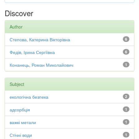
Discover
Author
Степова, Катерина Вікторівна
6
Федів, Ірина Сергіївна
6
Конанець, Роман Миколайович
1
Subject
екологічна безпека
2
адсорбція
1
важкі метали
1
Стічні води
1