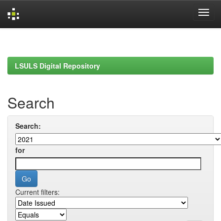
Skip
navigation
LSULS Digital Repository
Search
Search:
for
Current filters: