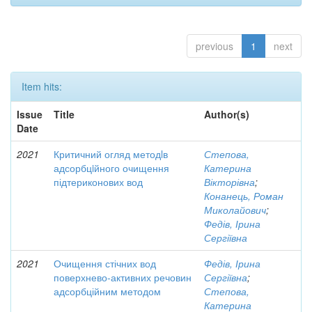
previous
1
next
Item hits:
Issue
Title
Author(s)
Date
2021
Критичний огляд методlв
Степова,
адсорбцiйного очищення
Катерина
підтериконових вод
Вікторівна
;
Конанець, Роман
Миколайович
;
Федів, Ірина
Сергіївна
2021
Очищення стічних вод
Федів, Ірина
поверхнево-активних речовин
Сергіївна
;
адсорбційним методом
Степова,
Катерина