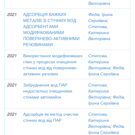
Вікторівна
2021
АДСОРБЦІЯ ВАЖКИХ
Федів, Ірина
МЕТАЛІВ ЗІ СТІЧНИХ ВОД
Сергіївна
;
АДСОРБЕНТАМИ
Степова,
МОДИФІКОВАНИМИ
Катерина
ПОВЕРХНЕВО-АКТИВНИМИ
Вікторівна
РЕЧОВИНАМИ
2021
Використання модифікованих
Степова,
глин у процесах очищення
Катерина
стічних вод від поверхнево-
Вікторівна
;
Федів,
активних речовин
Ірина Сергіївна
2021
Забруднення вод ПАР
Степова,
недостатньо очищеними
Катерина
стоками автомийок
Вікторівна
;
Федів,
Ірина Сергіївна
2021
Адсорбція як метод очистки
Степова,
стічних вод від ПАР
Катерина
Вікторівна
;
Федів,
Ірина Сергіївна