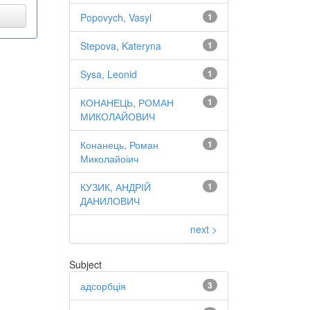
Popovych, Vasyl
1
Stepova, Kateryna
1
Sysa, Leonid
1
КОНАНЕЦЬ, РОМАН
1
МИКОЛАЙОВИЧ
Конанець, Роман
1
Миколайоіич
КУЗИК, АНДРІЙ
1
ДАНИЛОВИЧ
next >
Subject
адсорбція
3