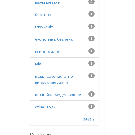
важкі метали
2
бентоніт
1
глауконіт
1
екологічна безпека
1
клиноптилоліт
1
мідь
1
надвисокочастотне
1
випромінювання
нелінійне моделювання
1
стічні води
1
next >
Date issued