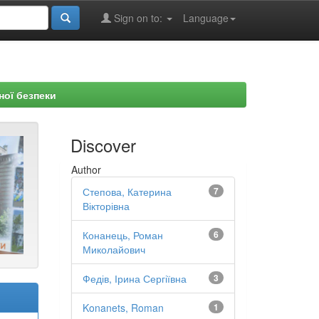
Sign on to:
Language
ної безпеки
Discover
Author
Степова, Катерина
7
Вікторівна
Конанець, Роман
6
Миколайович
Федів, Ірина Сергіївна
3
Konanets, Roman
1