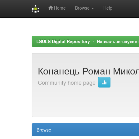
Home
Browse
Help
Skip
navigation
LSULS Digital Repository
Навчально-наукові 
Конанець Роман Мико
Community home page
Browse