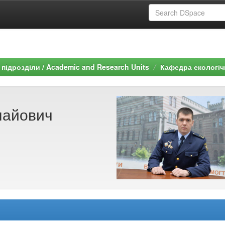
підрозділи / Academic and Research Units
Кафедра екологіч
лайович