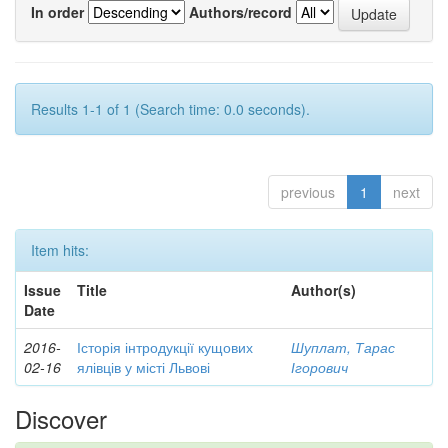
In order
Authors/record
Results 1-1 of 1 (Search time: 0.0 seconds).
previous
1
next
Item hits:
Issue
Title
Author(s)
Date
2016-
Історія інтродукції кущових
Шуплат, Тарас
02-16
ялівців у місті Львові
Ігорович
Discover