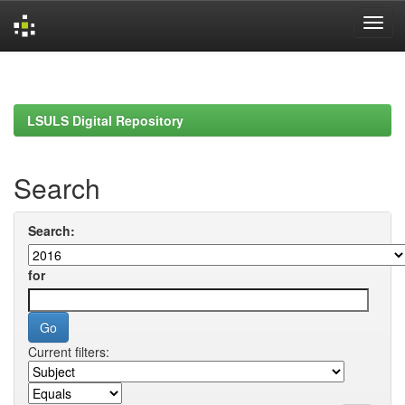
Skip
navigation
LSULS Digital Repository
Search
Search:
for
Current filters: