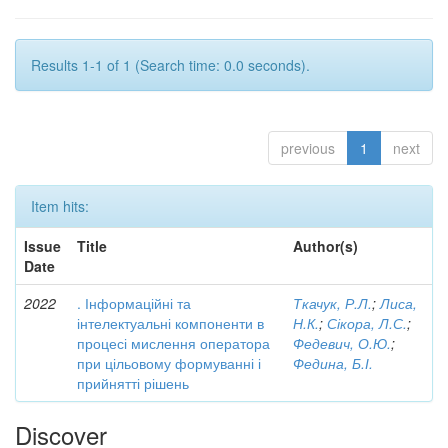
Results 1-1 of 1 (Search time: 0.0 seconds).
previous
1
next
Item hits:
Issue
Title
Author(s)
Date
2022
. Інформаційні та
Ткачук, Р.Л.
;
Лиса,
інтелектуальні компоненти в
Н.К.
;
Сікора, Л.С.
;
процесі мислення оператора
Федевич, О.Ю.
;
при цільовому формуванні і
Федина, Б.І.
прийнятті рішень
Discover