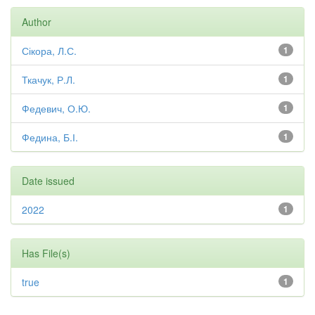
Author
Сікора, Л.С.
1
Ткачук, Р.Л.
1
Федевич, О.Ю.
1
Федина, Б.І.
1
Date issued
2022
1
Has File(s)
true
1