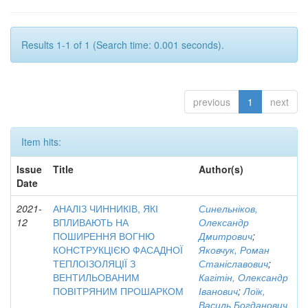
Results 1-1 of 1 (Search time: 0.001 seconds).
previous
1
next
Item hits:
Issue
Title
Author(s)
Date
2021-
АНАЛІЗ ЧИННИКІВ, ЯКІ
Синельніков,
12
ВПЛИВАЮТЬ НА
Олександр
ПОШИРЕННЯ ВОГНЮ
Дмитрович
;
КОНСТРУКЦІЄЮ ФАСАДНОЇ
Яковчук, Роман
ТЕПЛОІЗОЛЯЦІЇ З
Станіславович
;
ВЕНТИЛЬОВАНИМ
Кагітін, Олександр
ПОВІТРЯНИМ ПРОШАРКОМ
Іванович
;
Лоїк,
Василь Богданович