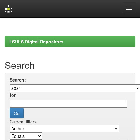
Skip
navigation
LSULS Digital Repository
Search
Search:
for
Current filters: