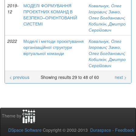
2019-
МОДЕЛІ ФОРМУВАННЯ
Ковальчук, Олег
12
ПРОЄКТНИХ КОМАНД В
Ігорович
;
Зачко,
БЕЗПЕКО–ОРІЄНТОВАНІЙ
Олег Богданович
;
СИСТЕМІ
Кобилкін, Дмитро
Сергійович
2022
Моделі і методи проєктування
Ковальчук, Олег
організаційної структури
Ігорович
;
Зачко,
віртуальної команди
Олег Богданович
;
Кобилкін, Дмитро
Сергійович
< previous
Showing results 29 to 48 of 60
next >
Theme by
DSpace Software
Copyright © 2002-2013
Duraspace
-
Feedback