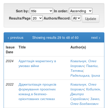
Sort by:
In order:
Results/Page
Authors/Record:
< previous
Showing results 29 to 48 of 60
next >
Issue
Title
Author(s)
Date
2024
Адаптація маркетингу в
Ковальчук, Олег
умовах війни
Ігорович
;
Павліш,
Тетяна
;
Раделицька, Ірина
2022
Діджиталізація процесів
Ковальчук, Олег
формування проєктних
Ігорович
;
Кобилкін,
команд в безпеко-
Дмитро
орієнтованих системах
Сергійович
;
Зачко,
Олег Богданович