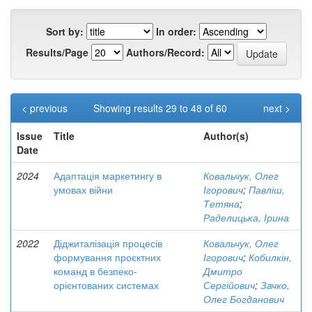
Sort by:
In order:
Results/Page
Authors/Record:
< previous
Showing results 29 to 48 of 60
next >
Issue
Title
Author(s)
Date
2024
Адаптація маркетингу в
Ковальчук, Олег
умовах війни
Ігорович
;
Павліш,
Тетяна
;
Раделицька, Ірина
2022
Діджиталізація процесів
Ковальчук, Олег
формування проєктних
Ігорович
;
Кобилкін,
команд в безпеко-
Дмитро
орієнтованих системах
Сергійович
;
Зачко,
Олег Богданович