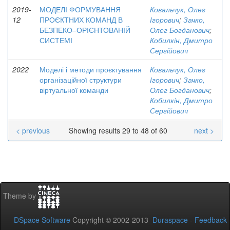
2019-
МОДЕЛІ ФОРМУВАННЯ
Ковальчук, Олег
12
ПРОЄКТНИХ КОМАНД В
Ігорович
;
Зачко,
БЕЗПЕКО–ОРІЄНТОВАНІЙ
Олег Богданович
;
СИСТЕМІ
Кобилкін, Дмитро
Сергійович
2022
Моделі і методи проєктування
Ковальчук, Олег
організаційної структури
Ігорович
;
Зачко,
віртуальної команди
Олег Богданович
;
Кобилкін, Дмитро
Сергійович
< previous
Showing results 29 to 48 of 60
next >
Theme by
DSpace Software
Copyright © 2002-2013
Duraspace
-
Feedback