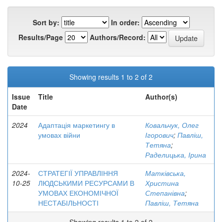
Sort by:
In order:
Results/Page
Authors/Record:
Showing results 1 to 2 of 2
Issue
Title
Author(s)
Date
2024
Адаптація маркетингу в
Ковальчук, Олег
умовах війни
Ігорович
;
Павліш,
Тетяна
;
Раделицька, Ірина
2024-
СТРАТЕГІЇ УПРАВЛІННЯ
Матківська,
10-25
ЛЮДСЬКИМИ РЕСУРСАМИ В
Христина
УМОВАХ ЕКОНОМІЧНОЇ
Степанівна
;
НЕСТАБІЛЬНОСТІ
Павліш, Тетяна