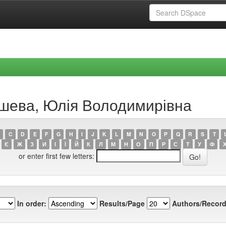
ишева, Юлія Володимирівна
C
D
E
F
G
H
I
J
K
L
M
N
O
P
Q
R
S
T
Є
Ж
З
И
І
Ї
Й
К
Л
М
Н
О
П
Р
С
Т
У
Ф
or enter first few letters:
In order:
Results/Page
Authors/Record