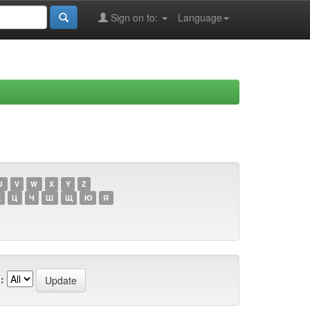
Sign on to:
Language
U
V
W
X
Y
Z
Х
Ц
Ч
Ш
Щ
Ю
Я
: