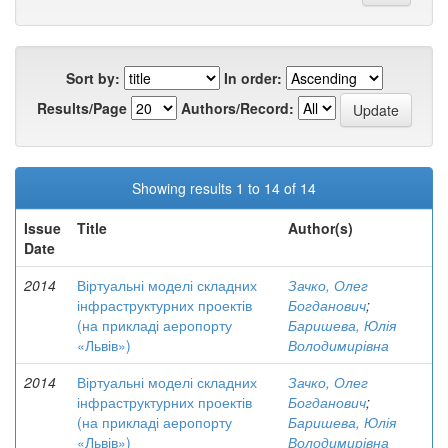
Sort by:
In order:
Results/Page
Authors/Record:
Showing results 1 to 14 of 14
Issue
Title
Author(s)
Date
2014
Віртуальні моделі складних
Зачко, Олег
інфраструктурних проектів
Богданович
;
(на прикладі аеропорту
Баришева, Юлія
«Львів»)
Володимирівна
2014
Віртуальні моделі складних
Зачко, Олег
інфраструктурних проектів
Богданович
;
(на прикладі аеропорту
Баришева, Юлія
«Львів»)
Володимирівна