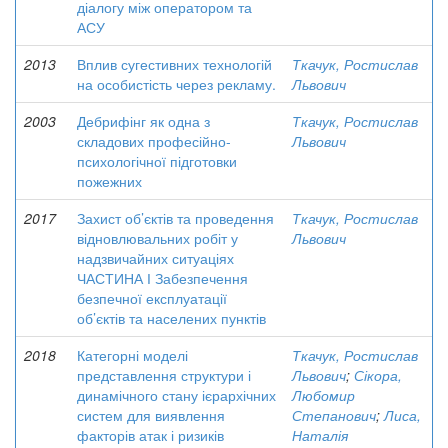
діалогу між оператором та
АСУ
2013
Вплив сугестивних технологій
Ткачук, Ростислав
на особистість через рекламу.
Львович
2003
Дебрифінг як одна з
Ткачук, Ростислав
складових професійно-
Львович
психологічної підготовки
пожежних
2017
Захист об’єктів та проведення
Ткачук, Ростислав
відновлювальних робіт у
Львович
надзвичайних ситуаціях
ЧАСТИНА І Забезпечення
безпечної експлуатації
об’єктів та населених пунктів
2018
Категорні моделі
Ткачук, Ростислав
представлення структури і
Львович
;
Сікора,
динамічного стану ієрархічних
Любомир
систем для виявлення
Степанович
;
Лиса,
факторів атак і ризиків
Наталія