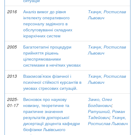
ситуацій
2016
Аналіз вимог до рівня
Ткачук, Ростислав
інтелекту оперативного
Львович
персоналу задіяного в
обслуговуванні складних
ієрархічних систем
2005
Багатоетапні процедури
Ткачук, Ростислав
прийняття рішень
Львович
цілеспрямованими
системами в нечітких умовах
2013
Взаємозв’язок фізичної і
Ткачук, Ростислав
психічної стійкості курсантів в
Львович
умовах стресових ситуацій.
2025-
Висновок про наукову
Зачко, Олег
01-17
новизну, теоретичне та
Богданович
;
практичне значення
Ратушний, Роман
результатів докторської
Тадейович
;
Ткачук,
дисертації доцента кафедри
Ростислав Львович
біофізики Львівського