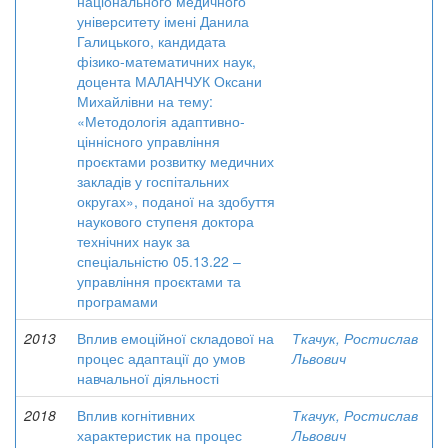
національного медичного
університету імені Данила
Галицького, кандидата
фізико-математичних наук,
доцента МАЛАНЧУК Оксани
Михайлівни на тему:
«Методологія адаптивно-
ціннісного управління
проєктами розвитку медичних
закладів у госпітальних
округах», поданої на здобуття
наукового ступеня доктора
технічних наук за
спеціальністю 05.13.22 –
управління проєктами та
програмами
2013
Вплив емоційної складової на
Ткачук, Ростислав
процес адаптації до умов
Львович
навчальної діяльності
2018
Вплив когнітивних
Ткачук, Ростислав
характеристик на процес
Львович