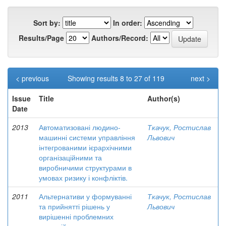
Sort by:
In order:
Results/Page
Authors/Record:
< previous
Showing results 8 to 27 of 119
next >
Issue
Title
Author(s)
Date
2013
Автоматизовані людино-
Ткачук, Ростислав
машинні системи управління
Львович
інтегрованими ієрархічними
організаційними та
виробничими структурами в
умовах ризику і конфліктів.
2011
Альтернативи у формуванні
Ткачук, Ростислав
та прийнятті рішень у
Львович
вирішенні проблемних