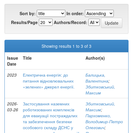
Sort by:
In order:
Results/Page
Authors/Record:
Showing results 1 to 3 of 3
Issue
Title
Author(s)
Date
2023
Електрична енергія: до
Балицька,
питання відновлювальних
Валентина
;
«зелених» джерел енергії.
Збитковський,
Максим
2026-
Застосування наземних
Збитковський,
03-26
роботизованих комплексів
Максим
;
для евакуації постраждалих
Пархоменко,
та забезпечення безпеки
Володимир-Петро
особового складу ДСНС у
Олегович
;