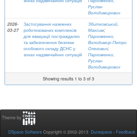
зонах надзвичайних ситуацій
Пархоменко,
Руслан
Володимирович
2026-
Застосування наземних
Збитковський,
03-27
роботизованих комплексів
Максим
;
для евакуації постраждалих
Пархоменко,
та забезпечення безпеки
Володимир-Петро
особового складу ДСНС у
Олегович
;
зонах надзвичайних ситуацій
Пархоменко,
Руслан
Володимирович
Showing results 1 to 3 of 3
Theme by
DSpace Software
Copyright © 2002-2013
Duraspace
-
Feedback