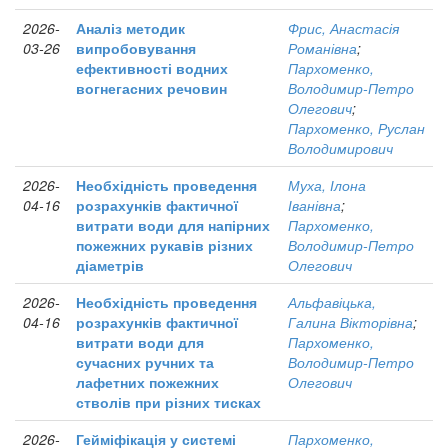
2026-
Аналіз методик
Фрис, Анастасія
03-26
випробовування
Романівна
;
ефективності водних
Пархоменко,
вогнегасних речовин
Володимир-Петро
Олегович
;
Пархоменко, Руслан
Володимирович
2026-
Необхідність проведення
Муха, Ілона
04-16
розрахунків фактичної
Іванівна
;
витрати води для напірних
Пархоменко,
пожежних рукавів різних
Володимир-Петро
діаметрів
Олегович
2026-
Необхідність проведення
Альфавіцька,
04-16
розрахунків фактичної
Галина Вікторівна
;
витрати води для
Пархоменко,
сучасних ручних та
Володимир-Петро
лафетних пожежних
Олегович
стволів при різних тисках
2026-
Гейміфікація у системі
Пархоменко,