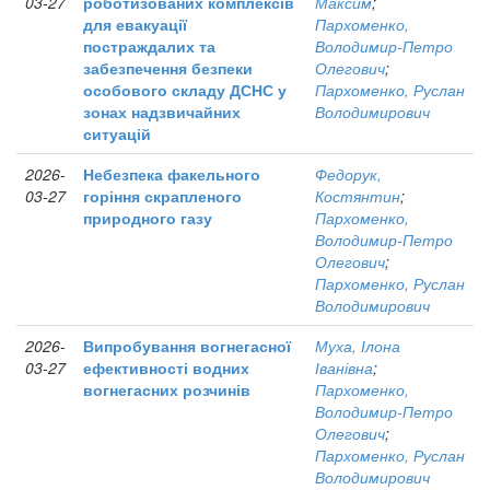
03-27
роботизованих комплексів
Максим
;
для евакуації
Пархоменко,
постраждалих та
Володимир-Петро
забезпечення безпеки
Олегович
;
особового складу ДСНС у
Пархоменко, Руслан
зонах надзвичайних
Володимирович
ситуацій
2026-
Небезпека факельного
Федорук,
03-27
горіння скрапленого
Костянтин
;
природного газу
Пархоменко,
Володимир-Петро
Олегович
;
Пархоменко, Руслан
Володимирович
2026-
Випробування вогнегасної
Муха, Ілона
03-27
ефективності водних
Іванівна
;
вогнегасних розчинів
Пархоменко,
Володимир-Петро
Олегович
;
Пархоменко, Руслан
Володимирович