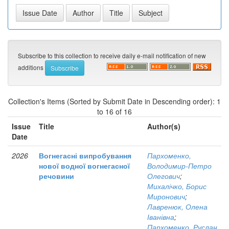
Subscribe to this collection to receive daily e-mail notification of new
additions
Collection's Items (Sorted by Submit Date in Descending order): 1
to 16 of 16
Issue
Title
Author(s)
Date
2026
Вогнегасні випробування
Пархоменко,
нової водної вогнегасної
Володимир-Петро
речовини
Олегович
;
Михалічко, Борис
Миронович
;
Лавренюк, Олена
Іванівна
;
Пархоменко, Руслан