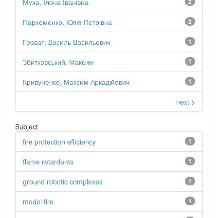
Муха, Ілона Іванівна
2
Пархоменко, Юлія Петрівна
2
Горват, Василь Васильович
1
Збитковський, Максим
1
Кривуненко, Максим Аркадійович
1
next >
Subject
fire protection efficiency
1
flame retardants
1
ground robotic complexes
1
model fire
1