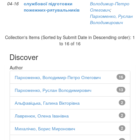
04-16
службової підготовки
Володимир-Петро
пожежних-рятувальників
Олегович
;
Пархоменко, Руслан
Володимирович
Collection's Items (Sorted by Submit Date in Descending order): 1
to 16 of 16
Discover
Author
Пархоменко, Володимир-Петро Олегович
16
Пархоменко, Руслан Володимирович
13
Альфавіцька, Галина Вікторівна
2
Лавренюк, Олена Іванівна
2
Михалічко, Борис Миронович
2