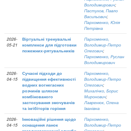
Володимирович
;
Пастухов, Павло
Васильович
;
Пархоменко, Юлія
Петрівна
2026-
Віртуальні тренувальні
Пархоменко,
05-21
комплекси для підготовки
Володимир-Петро
пожежних-рятувальників
Олегович
;
Пархоменко, Руслан
Володимирович
2026-
Сучасні підходи до
Пархоменко,
04-15
підвищення ефективності
Володимир-Петро
водних вогнегасних
Олегович
;
розчинів шляхом
Михалічко, Борис
комбінованого
Миронович
;
застосування змочувачів
Лавренюк, Олена
та інгібіторів горіння
Іванівна
2026-
Інноваційні рішення щодо
Пархоменко,
04-15
оснащення ланок
Володимир-Петро
газодимозахисної служби
Олегович
;