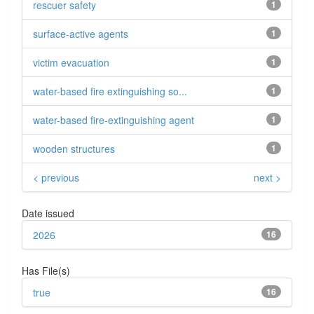
rescuer safety
1
surface-active agents
1
victim evacuation
1
water-based fire extinguishing so...
1
water-based fire-extinguishing agent
1
wooden structures
1
< previous
next >
Date issued
2026
16
Has File(s)
true
16