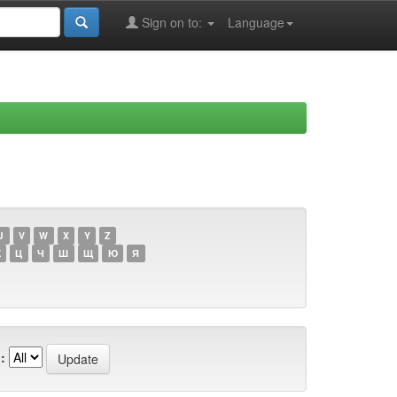
Sign on to:
Language
U
V
W
X
Y
Z
Х
Ц
Ч
Ш
Щ
Ю
Я
: