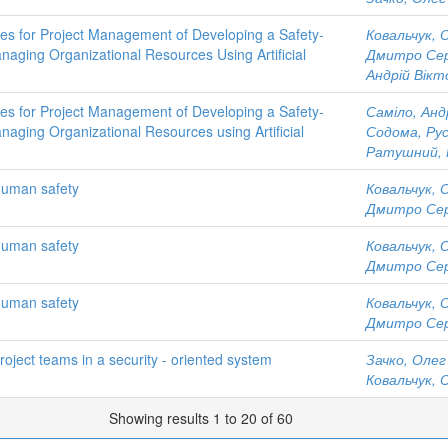
ies for Project Management of Developing a Safety-
Ковальчук, 
naging Organizational Resources Using Artificial
Дмитро Сер
Андрій Вікт
ies for Project Management of Developing a Safety-
Саміло, Анд
naging Organizational Resources using Artificial
Содома, Рус
Ратушний, 
 human safety
Ковальчук, 
Дмитро Сер
 human safety
Ковальчук, 
Дмитро Сер
 human safety
Ковальчук, 
Дмитро Сер
roject teams in a security - oriented system
Зачко, Олег
Ковальчук, 
Showing results 1 to 20 of 60