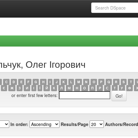
льчук, Олег Ігорович
C
D
E
F
G
H
I
J
K
L
M
N
O
P
Q
R
S
T
Є
Ж
З
И
І
Ї
Й
К
Л
М
Н
О
П
Р
С
Т
У
Ф
or enter first few letters:
In order:
Results/Page
Authors/Record