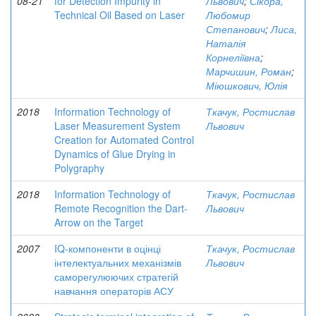
08-21
for Detection Impurity in
Львович
;
Сікора,
Technical Oil Based on Laser
Любомир
Степанович
;
Лиса,
Наталія
Корнеліївна
;
Марчишин, Роман
;
Міюшкович, Юлія
2018
Information Technology of
Ткачук, Ростислав
Laser Measurement System
Львович
Creation for Automated Control
Dynamics of Glue Drying in
Polygraphy
2018
Information Technology of
Ткачук, Ростислав
Remote Recognition the Dart-
Львович
Arrow on the Target
2007
IQ-компоненти в оцінці
Ткачук, Ростислав
інтелектуальних механізмів
Львович
саморегулюючих стратегій
навчання операторів АСУ