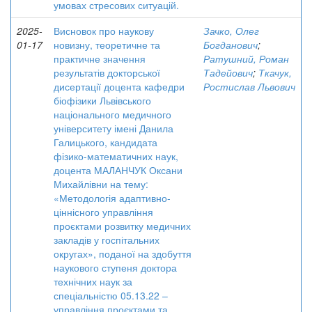
умовах стресових ситуацій.
2025-
Висновок про наукову
Зачко, Олег
01-17
новизну, теоретичне та
Богданович
;
практичне значення
Ратушний, Роман
результатів докторської
Тадейович
;
Ткачук,
дисертації доцента кафедри
Ростислав Львович
біофізики Львівського
національного медичного
університету імені Данила
Галицького, кандидата
фізико-математичних наук,
доцента МАЛАНЧУК Оксани
Михайлівни на тему:
«Методологія адаптивно-
ціннісного управління
проєктами розвитку медичних
закладів у госпітальних
округах», поданої на здобуття
наукового ступеня доктора
технічних наук за
спеціальністю 05.13.22 –
управління проєктами та