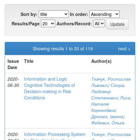
Sort by:
In order:
Results/Page
Authors/Record:
Showing results 1 to 20 of 119
next >
Issue
Title
Author(s)
Date
2020-
Information and Logic
Ткачук, Ростислав
06-30
Cognitive Technologies of
Львович
;
Сікора,
Decision-making in Risk
Любомир
Conditions
Степанович
;
Лиса,
Наталія
Корнеліївна
;
Дронюк, Іванна
;
Федевич, Ольга
2020-
Information Processing System
Ткачук, Ростислав