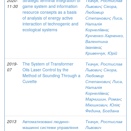
2020-
Strategic terminal integration of
Ткачук, Ростислав
11-30
game system and information
Львович
;
Сікора,
resource consepts as a basis
Любомир
of analysis of energy active
Степанович
;
Лиса,
interaction of technogenic and
Наталія
ecological systems
Корнеліївна
;
Кунченко-Харченко,
Валентина
Іванівна
;
Кривенчук, Юрій
2019-
The System of Transformer
Ткачук, Ростислав
07
Oils Laser Control by the
Львович
;
Сікора,
Method of Sounding Through a
Любомир
Cuvette
Степанович
;
Лиса,
Наталія
Корнеліївна
;
Марчишин, Роман
;
Міюшкович, Юлія
;
Федина, Богдана
2013
Автоматизовані людино-
Ткачук, Ростислав
машинні системи управління
Львович