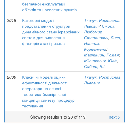
безпечної експлуатації
об’єктів та населених пунктів
2018
Категорні моделі
Ткачук, Ростислав
представлення структури і
Львович
;
Сікора,
динамічного стану ієрархічних
Любомир
систем для виявлення
Степанович
;
Лиса,
факторів атак і ризиків
Наталія
Корнеліївна
;
Марчишин, Роман
;
Міюшкович, Юлія
;
Сабат, В.І.
2006
Класичні моделі оцінки
Ткачук, Ростислав
ефективності діяльності
Львович
оператора на основі
теоретико-ймовірнісної
концепції синтезу процедур
тестування
Showing results 1 to 20 of 119
next >