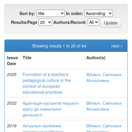
Sort by:
In order:
Results/Page
Authors/Record:
Showing results 1 to 20 of 64
next >
Issue
Title
Author(s)
Date
2025
Formation of a teacher's
Вдович, Світлана
pedagogical culture in the
Михайлівна
context of european
educational practices.
2022
Адаптація курсантів першого
Вдович, Світлана
курсу до навчальної
Михайлівна
діяльності
2016
Актуальні проблеми
Вдович, Світлана
виховання майбутніх
Михайлівна