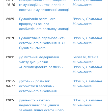
10-19
комунікаційних технологій в
Михайлівна
естетичному вихованні молоді
2025
Гуманізація освітнього
Вдович, Світлана
процесу як основа
Михайлівна
особистісного розвитку молоді
2018
Гуманістична спрямованість
Вдович, Світлана
естетичного виховання В. О.
Михайлівна
Сухомлинського
2022
До питання модернізації
Березяк, Ксенія
змісту дисципліни
Михайлівна
;
«Психопедагогіка безпеки»
Вдович, Світлана
Михайлівна
2017-
Духовний розвиток
Вдович, Світлана
04-17
особистості засобами
Михайлівна
естетичного виховання
2025
Діяльність науково-
Вдович, Світлана
педагогічних працівників
Михайлівна
закладів вищої освіти щодо