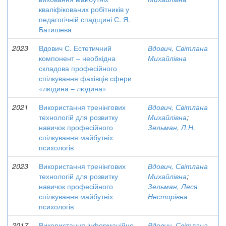
кваліфікованих робітників у
педагогічній спадщині С. Я.
Батишева
2023
Вдович С. Естетичний
Вдович, Світлана
компонент – необхідна
Михайлівна
складова професійного
спілкування фахівців сфери
«людина – людина»
2021
Використання тренінгових
Вдович, Світлана
технологій для розвитку
Михайлівна
;
навичок професійного
Зельман, Л.Н.
спілкування майбутніх
психологів
2023
Використання тренінгових
Вдович, Світлана
технологій для розвитку
Михайлівна
;
навичок професійного
Зельман, Леся
спілкування майбутніх
Несторівна
психологів
2017-
Використання інформаційно-
Вдович, Світлана