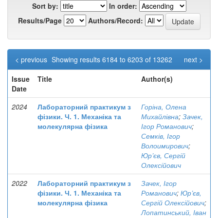
Sort by:
In order:
Results/Page
Authors/Record:
< previous
Showing results 6184 to 6203 of 13262
next >
Issue
Title
Author(s)
Date
2024
Лабораторний практикум з
Горіна, Олена
фізики. Ч. 1. Механіка та
Михайлівна
;
Зачек,
молекулярна фізика
Ігор Романович
;
Семків, Ігор
Волоимирович
;
Юр’єв, Сергій
Олексійович
2022
Лабораторний практикум з
Зачек, Ігор
фізики. Ч. 1. Механіка та
Романович
;
Юр’єв,
молекулярна фізика
Сергій Олексійович
;
Лопатинський, Іван