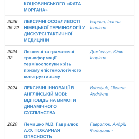
КОЦЮБИНСЬКОГО «ФАТА
МОРГАНА»
2026-
ЛЕКСИЧНІ ОСОБЛИВОСТІ
Барнич, Іванна
05-22
НІМЕЦЬКОЇ ТЕРМІНОЛОГІЇ У
Іванівна
ДИСКУРСІ ТАКТИЧНОЇ
МЕДИЦИНИ
2024-
Лексичні та граматичні
Дем'янчук, Юлія
02
трансформації
Ігорівна
терміносполуки крізь
призму епістемологічного
конструктивізму
2024
ЛЕКСИЧНІ ІННОВАЦІЇ В
Babelyuk, Oksana
АНГЛІЙСЬКІЙ МОВІ:
Andriivna
ВІДПОВІДЬ НА ВИМОГИ
ДИНАМІЧНОГО
СУСПІЛЬСТВА
2020
Лемишко М.В. Гаврилюк
Гаврилюк, Андрій
А.Ф. ПОЖАРНАЯ
Федорович
ОПАСНОСТЬ