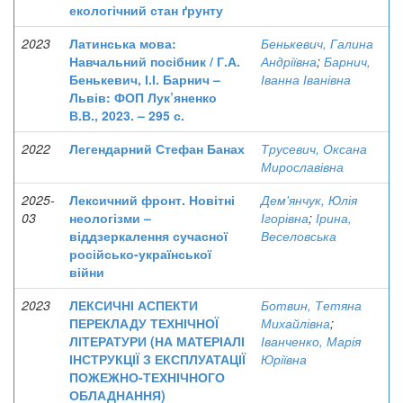
екологічний стан ґрунту
2023
Латинська мова:
Бенькевич, Галина
Навчальний посібник / Г.А.
Андріївна
;
Барнич,
Бенькевич, І.І. Барнич –
Іванна Іванівна
Львів: ФОП Лук’яненко
В.В., 2023. – 295 с.
2022
Легендарний Стефан Банах
Трусевич, Оксана
Мирославівна
2025-
Лексичний фронт. Новітні
Дем'янчук, Юлія
03
неологізми –
Ігорівна
;
Ірина,
віддзеркалення сучасної
Веселовська
російсько-української
війни
2023
ЛЕКСИЧНІ АСПЕКТИ
Ботвин, Тетяна
ПЕРЕКЛАДУ ТЕХНІЧНОЇ
Михайлівна
;
ЛІТЕРАТУРИ (НА МАТЕРІАЛІ
Іванченко, Марія
ІНСТРУКЦІЇ З ЕКСПЛУАТАЦІЇ
Юріївна
ПОЖЕЖНО-ТЕХНІЧНОГО
ОБЛАДНАННЯ)