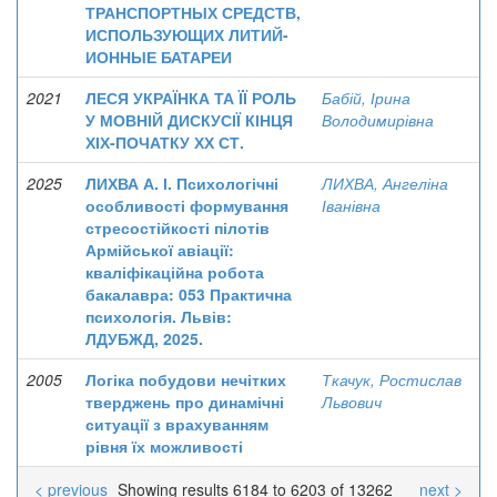
ТРАНСПОРТНЫХ СРЕДСТВ,
ИСПОЛЬЗУЮЩИХ ЛИТИЙ-
ИОННЫЕ БАТАРЕИ
2021
ЛЕСЯ УКРАЇНКА ТА ЇЇ РОЛЬ
Бабій, Ірина
У МОВНІЙ ДИСКУСІЇ КІНЦЯ
Володимирівна
ХІХ-ПОЧАТКУ ХХ СТ.
2025
ЛИХВА А. І. Психологічні
ЛИХВА, Ангеліна
особливості формування
Іванівна
стресостійкості пілотів
Армійської авіації:
кваліфікаційна робота
бакалавра: 053 Практична
психологія. Львів:
ЛДУБЖД, 2025.
2005
Логіка побудови нечітких
Ткачук, Ростислав
тверджень про динамічні
Львович
ситуації з врахуванням
рівня їх можливості
< previous
Showing results 6184 to 6203 of 13262
next >