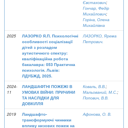
Євстахович
;
Гончар, Федір
Михайлович
;
Горіна, Олена
Михайлівна
2025
ЛАЗОРКО Я.П. Психологічні
ЛАЗОРКО, Ярема
особливості соціалізації
Петрович.
дітей з розладом
аутистичного спектру:
кваліфікаційна робота
бакалавра: 053 Практична
психологія. Львів:
ЛДУБЖД, 2025.
2024-
ЛАНДШАФТНІ ПОЖЕЖІ В
Коваль, В.В.
;
11
УМОВАХ ВІЙНИ: ПРИЧИНИ
Мальований, М.С.
;
ТА НАСЛІДКИ ДЛЯ
Попович, В.В.
ДОВКІЛЛЯ
2019
Ландшафто-
Афонова, О. В.
трансформуючі чинники
впливу низових пожеж на