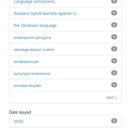
Language component,
1
Russia’s hybrid warfare against U...
1
the Ukrainian language
1
електронні ресурси
1
заклади вищої освіти
1
конференція
1
культура мовлення
1
кіномистецтво
1
next >
Date issued
2023
7