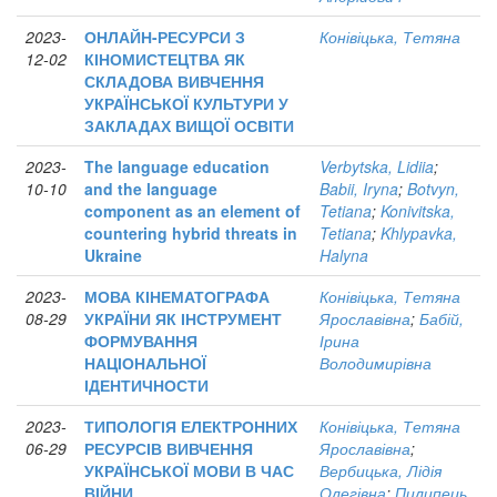
2023-
ОНЛАЙН-РЕСУРСИ З
Конівіцька, Тетяна
12-02
КІНОМИСТЕЦТВА ЯК
СКЛАДОВА ВИВЧЕННЯ
УКРАЇНСЬКОЇ КУЛЬТУРИ У
ЗАКЛАДАХ ВИЩОЇ ОСВІТИ
2023-
The language education
Verbytska, Lidiia
;
10-10
and the language
Babii, Iryna
;
Botvyn,
component as an element of
Tetiana
;
Konivitska,
countering hybrid threats in
Tetiana
;
Khlypavka,
Ukraine
Halyna
2023-
МОВА КІНЕМАТОГРАФА
Конівіцька, Тетяна
08-29
УКРАЇНИ ЯК ІНСТРУМЕНТ
Ярославівна
;
Бабій,
ФОРМУВАННЯ
Ірина
НАЦІОНАЛЬНОЇ
Володимирівна
ІДЕНТИЧНОСТИ
2023-
ТИПОЛОГІЯ ЕЛЕКТРОННИХ
Конівіцька, Тетяна
06-29
РЕСУРСІВ ВИВЧЕННЯ
Ярославівна
;
УКРАЇНСЬКОЇ МОВИ В ЧАС
Вербицька, Лідія
ВІЙНИ
Олегівна
;
Пилипець,