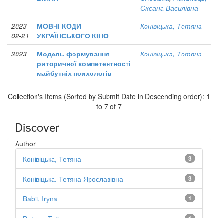
Оксана Василівна
2023-
МОВНІ КОДИ
Конівіцька, Тетяна
02-21
УКРАЇНСЬКОГО КІНО
2023
Модель формування
Конівіцька, Тетяна
риторичної компетентності
майбутніх психологів
Collection's Items (Sorted by Submit Date in Descending order): 1
to 7 of 7
Discover
Author
Конівіцька, Тетяна
3
Конівіцька, Тетяна Ярославівна
3
Babii, Iryna
1