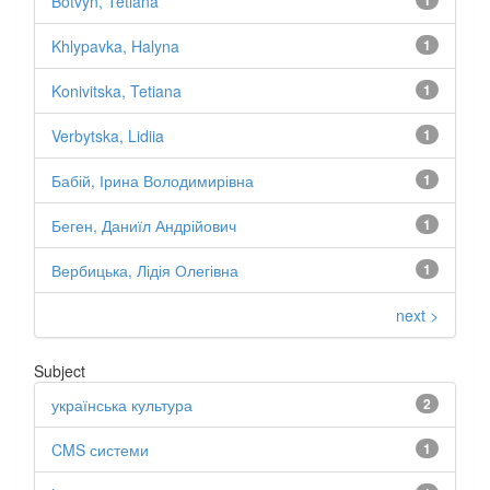
Botvyn, Tetiana
1
Khlypavka, Halyna
1
Konivitska, Tetiana
1
Verbytska, Lidiia
1
Бабій, Ірина Володимирівна
1
Беген, Даниїл Андрійович
1
Вербицька, Лідія Олегівна
1
next >
Subject
українська культура
2
CMS системи
1